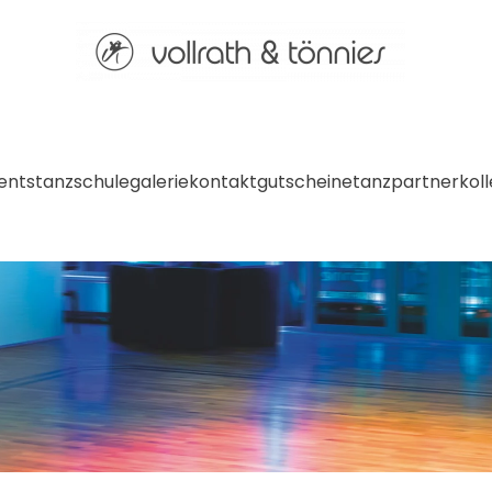
ents
tanzschule
galerie
kontakt
gutscheine
tanzpartner
kol